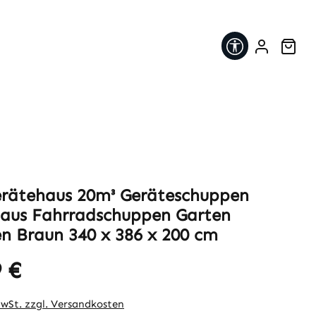
Werkzeugleis
War
erätehaus 20m³ Geräteschuppen
aus Fahrradschuppen Garten
n Braun 340 x 386 x 200 cm
 €
eis:
MwSt. zzgl. Versandkosten