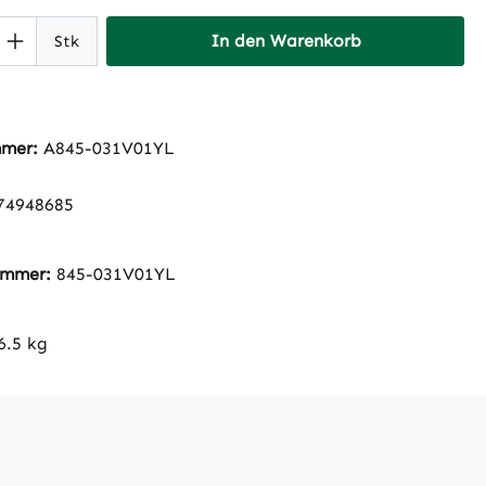
 Anzahl: Gib den gewünschten Wert ein 
In den Warenkorb
Stk
mmer:
A845-031V01YL
74948685
nummer:
845-031V01YL
6.5 kg