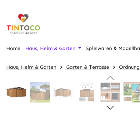
m Hauptinhalt springen
Zur Suche springen
Zur Hauptnavigation springen
Home
Haus, Heim & Garten
Spielwaren & Modellb
Haus, Heim & Garten
Garten & Terrasse
Ordnung
Bildergalerie überspringen