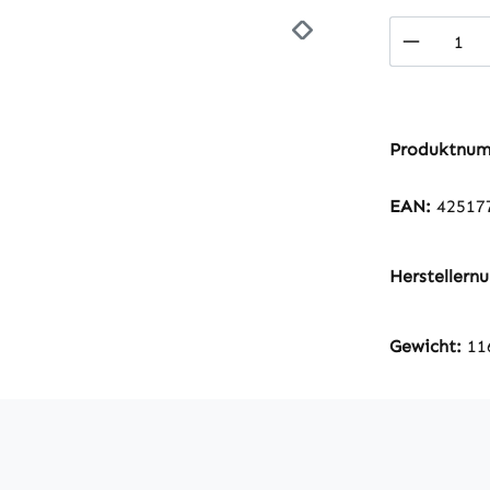
Produkt
Produktnu
EAN:
42517
Hersteller
Gewicht:
11