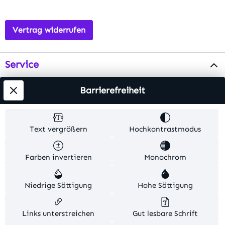
Vertrag widerrufen
Service
Info
Barrierefreiheit
Testsieger
Text vergrößern
Hochkontrastmodus
Alle Preise inkl. gesetzl. Mehrwertsteuer zzgl.
Farben invertieren
Monochrom
Versandkosten
. Alle Artikelangaben sind
Herstellerangaben und ohne Gewähr.
Niedrige Sättigung
Hohe Sättigung
© 2026 MKV24 – Alle Rechte vorbehalten. Theme by
TC-Innovations
Links unterstreichen
Gut lesbare Schrift