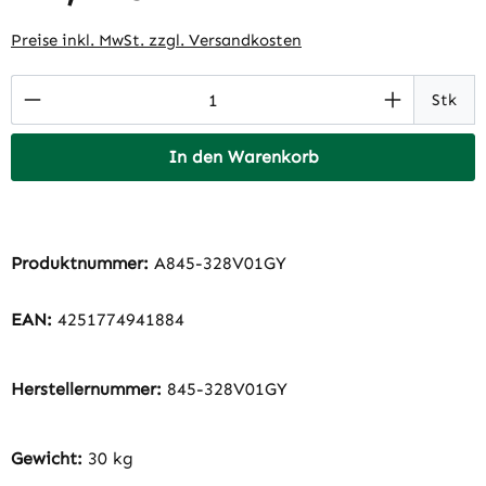
Preise inkl. MwSt. zzgl. Versandkosten
Produkt Anzahl: Gib den gewünschten Wert 
Stk
In den Warenkorb
Produktnummer:
A845-328V01GY
EAN:
4251774941884
Herstellernummer:
845-328V01GY
Gewicht:
30 kg