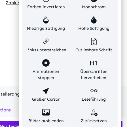
Zahlungsarten
Farben invertieren
Monochrom
Niedrige Sättigung
Hohe Sättigung
Links unterstreichen
Gut lesbare Schrift
Animationen
Überschriften
stoppen
hervorheben
rstellerangaben und ohne Gewähr.
Großer Cursor
Leseführung
tions
Bilder ausblenden
Zurücksetzen
Nur technisch notwendige
Alle Cookies akzeptieren