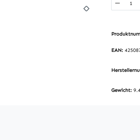
Produkt
Produktnu
EAN:
42508
Hersteller
Gewicht:
9.