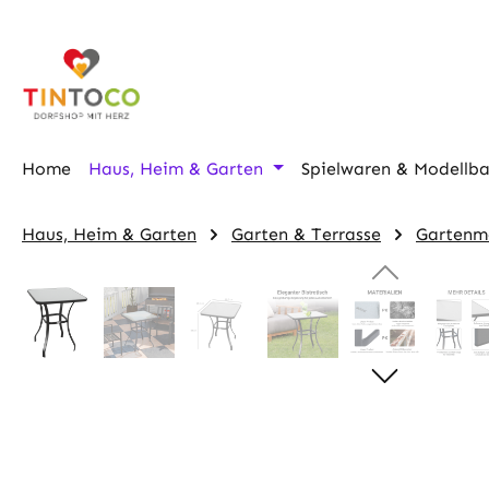
m Hauptinhalt springen
Zur Suche springen
Zur Hauptnavigation springen
Home
Haus, Heim & Garten
Spielwaren & Modellb
Haus, Heim & Garten
Garten & Terrasse
Gartenm
Bildergalerie überspringen