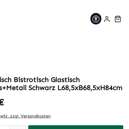
Werkzeugleis
War
sch Bistrotisch Glastisch
s+Metall Schwarz L68,5xB68,5xH84cm
€
eis:
MwSt. zzgl. Versandkosten