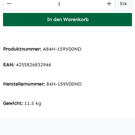
Produkt Anzahl: Gib den gewünschten Wert 
Stk
In den Warenkorb
Produktnummer:
A84H-159V00ND
EAN:
4255826832946
Herstellernummer:
84H-159V00ND
Gewicht:
11.5 kg