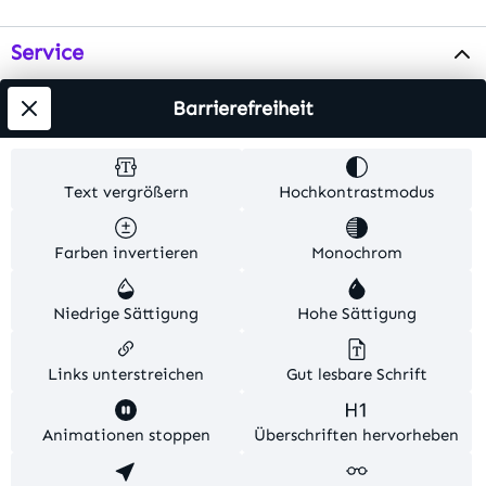
Service
Info
Barrierefreiheit
Testsieger
Text vergrößern
Hochkontrastmodus
Alle Preise inkl. gesetzl. Mehrwertsteuer zzgl.
Farben invertieren
Monochrom
Versandkosten
. Alle Artikelangaben sind
Herstellerangaben und ohne Gewähr.
Niedrige Sättigung
Hohe Sättigung
© 2026 MKV24 – Alle Rechte vorbehalten. Theme by
TC-Innovations
Links unterstreichen
Gut lesbare Schrift
Diese Website verwendet Cookies, um eine bestmögliche
Animationen stoppen
Überschriften hervorheben
Erfahrung bieten zu können.
Mehr Informationen ...