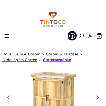
Zum Hauptinhalt springen
Werkzeugleiste 
Wa
Haus, Heim & Garten
Garten & Terrasse
Ordnung im Garten
Gartenschränke
Bildergalerie überspringen