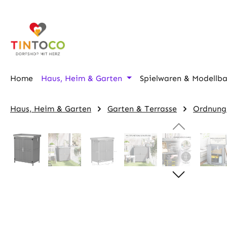
m Hauptinhalt springen
Zur Suche springen
Zur Hauptnavigation springen
Home
Haus, Heim & Garten
Spielwaren & Modellb
Haus, Heim & Garten
Garten & Terrasse
Ordnung
Bildergalerie überspringen