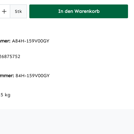
 Anzahl: Gib den gewünschten Wert ein 
In den Warenkorb
Stk
mmer:
A84H-159V00GY
26875752
nummer:
84H-159V00GY
.5 kg