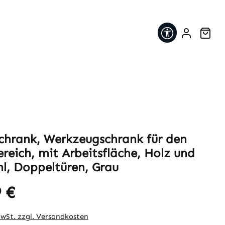
Werkzeugleis
War
chrank, Werkzeugschrank für den
reich, mit Arbeitsfläche, Holz und
hl, Doppeltüren, Grau
 €
eis:
MwSt. zzgl. Versandkosten