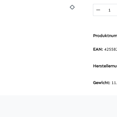
Produkt
Produktnu
EAN:
42558
Hersteller
Gewicht:
11