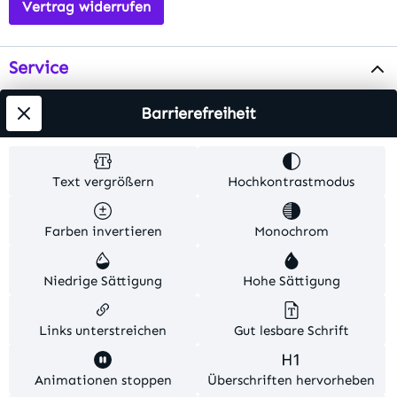
Vertrag widerrufen
Service
Info
Barrierefreiheit
Testsieger
Text vergrößern
Hochkontrastmodus
Alle Preise inkl. gesetzl. Mehrwertsteuer zzgl.
Farben invertieren
Monochrom
Versandkosten
. Alle Artikelangaben sind
Herstellerangaben und ohne Gewähr.
Niedrige Sättigung
Hohe Sättigung
© 2026 MKV24 – Alle Rechte vorbehalten. Theme by
TC-Innovations
Links unterstreichen
Gut lesbare Schrift
Diese Website verwendet Cookies, um eine bestmögliche
Animationen stoppen
Überschriften hervorheben
Erfahrung bieten zu können.
Mehr Informationen ...