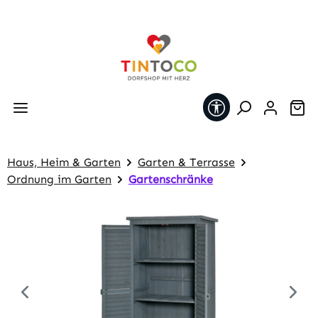
Zum Hauptinhalt springen
Werkzeugleiste 
Wa
Haus, Heim & Garten
Garten & Terrasse
Ordnung im Garten
Gartenschränke
Bildergalerie überspringen