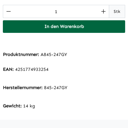
Produkt Anzahl: Gib den gewünschten Wert 
Stk
In den Warenkorb
Produktnummer:
A845-247GY
EAN:
4251774933254
Herstellernummer:
845-247GY
Gewicht:
14 kg