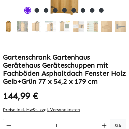
Gartenschrank Gartenhaus
Gerätehaus Geräteschuppen mit
Fachböden Asphaltdach Fenster Holz
Gelb+Grün 77 x 54,2 x 179 cm
144,99 €
Regulärer Preis:
Preise inkl. MwSt. zzgl. Versandkosten
Produkt Anzahl: Gib den gewünschten Wert 
Stk