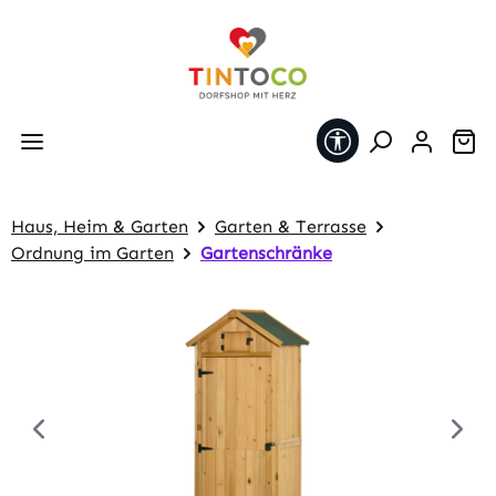
Zum Hauptinhalt springen
Werkzeugleiste 
Wa
Haus, Heim & Garten
Garten & Terrasse
Ordnung im Garten
Gartenschränke
Bildergalerie überspringen