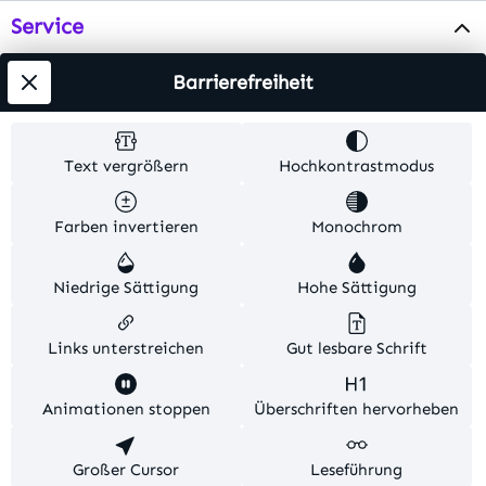
Service
Info
Barrierefreiheit
Testsieger
Text vergrößern
Hochkontrastmodus
Alle Preise inkl. gesetzl. Mehrwertsteuer zzgl.
Farben invertieren
Monochrom
Versandkosten
. Alle Artikelangaben sind
Herstellerangaben und ohne Gewähr.
Niedrige Sättigung
Hohe Sättigung
© 2026 MKV24 – Alle Rechte vorbehalten. Theme by
TC-Innovations
Links unterstreichen
Gut lesbare Schrift
Diese Website verwendet Cookies, um eine bestmögliche
Animationen stoppen
Überschriften hervorheben
Erfahrung bieten zu können.
Mehr Informationen ...
Konfigurieren
Großer Cursor
Nur technisch notwendige
Leseführung