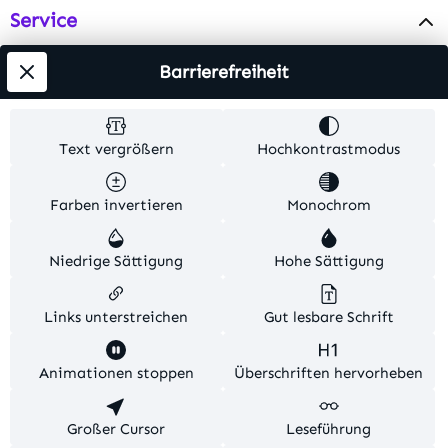
Service
Info
Barrierefreiheit
Testsieger
Text vergrößern
Hochkontrastmodus
Alle Preise inkl. gesetzl. Mehrwertsteuer zzgl.
Farben invertieren
Monochrom
Versandkosten
. Alle Artikelangaben sind
Herstellerangaben und ohne Gewähr.
Niedrige Sättigung
Hohe Sättigung
© 2026 MKV24 – Alle Rechte vorbehalten. Theme by
TC-Innovations
Links unterstreichen
Gut lesbare Schrift
Diese Website verwendet Cookies, um eine bestmögliche
Animationen stoppen
Überschriften hervorheben
Erfahrung bieten zu können.
Mehr Informationen ...
Konfigurieren
Großer Cursor
Nur technisch notwendige
Leseführung