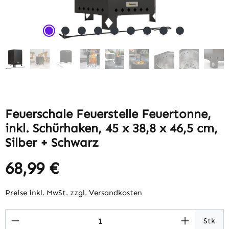
Feuerschale Feuerstelle Feuertonne,
inkl. Schürhaken, 45 x 38,8 x 46,5 cm,
Silber + Schwarz
68,99 €
Regulärer Preis:
Preise inkl. MwSt. zzgl. Versandkosten
Produkt Anzahl: Gib den gewünschten Wert 
Stk