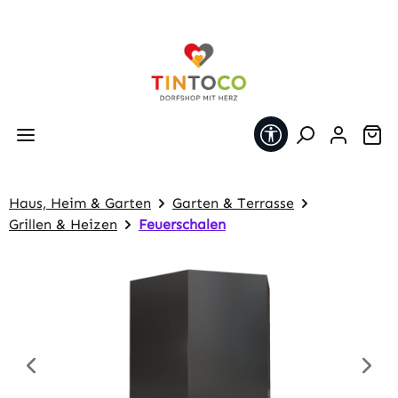
Zum Hauptinhalt springen
Werkzeugleiste 
Wa
Haus, Heim & Garten
Garten & Terrasse
Grillen & Heizen
Feuerschalen
Bildergalerie überspringen