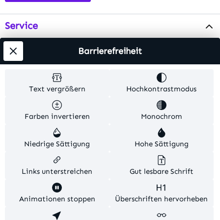
Service
Info
Barrierefreiheit
Testsieger
Text vergrößern
Hochkontrastmodus
Alle Preise inkl. gesetzl. Mehrwertsteuer zzgl.
Farben invertieren
Monochrom
Versandkosten
. Alle Artikelangaben sind
Herstellerangaben und ohne Gewähr.
Niedrige Sättigung
Hohe Sättigung
© 2026 MKV24 – Alle Rechte vorbehalten. Theme by
TC-Innovations
Links unterstreichen
Gut lesbare Schrift
Diese Website verwendet Cookies, um eine bestmögliche
Animationen stoppen
Überschriften hervorheben
Erfahrung bieten zu können.
Mehr Informationen ...