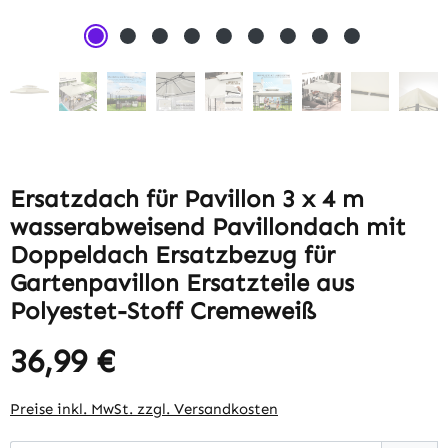
Ersatzdach für Pavillon 3 x 4 m
wasserabweisend Pavillondach mit
Doppeldach Ersatzbezug für
Gartenpavillon Ersatzteile aus
Polyestet-Stoff Cremeweiß
36,99 €
Regulärer Preis:
Preise inkl. MwSt. zzgl. Versandkosten