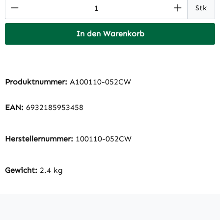
Produkt Anzahl: Gib den gewünschten Wert 
Stk
In den Warenkorb
Produktnummer:
A100110-052CW
EAN:
6932185953458
Herstellernummer:
100110-052CW
Gewicht:
2.4 kg