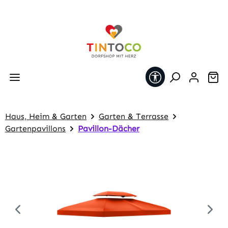
Zum Hauptinhalt springen
Werkzeugleiste 
Wa
Haus, Heim & Garten
Garten & Terrasse
Gartenpavillons
Pavillon-Dächer
Bildergalerie überspringen