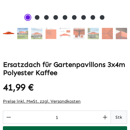
Ersatzdach für Gartenpavillons 3x4m
Polyester Kaffee
41,99 €
Regulärer Preis:
Preise inkl. MwSt. zzgl. Versandkosten
Produkt Anzahl: Gib den gewünschten Wert 
Stk