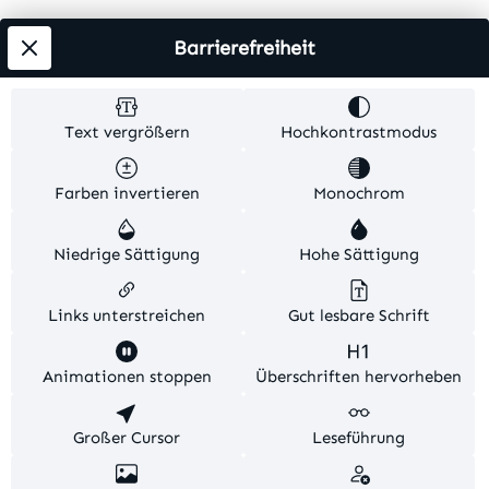
Info
Barrierefreiheit
Testsieger
Text vergrößern
Hochkontrastmodus
Alle Preise inkl. gesetzl. Mehrwertsteuer zzgl.
Farben invertieren
Monochrom
Versandkosten
. Alle Artikelangaben sind
Herstellerangaben und ohne Gewähr.
Niedrige Sättigung
Hohe Sättigung
© 2026 MKV24 – Alle Rechte vorbehalten. Theme by
TC-Innovations
Links unterstreichen
Gut lesbare Schrift
Diese Website verwendet Cookies, um eine bestmögliche
Animationen stoppen
Überschriften hervorheben
Erfahrung bieten zu können.
Mehr Informationen ...
Konfigurieren
Großer Cursor
Nur technisch notwendige
Leseführung