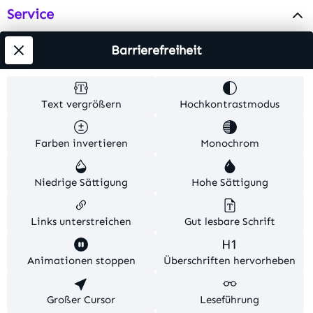
Service
Info
Barrierefreiheit
Testsieger
Text vergrößern
Hochkontrastmodus
Alle Preise inkl. gesetzl. Mehrwertsteuer zzgl.
Farben invertieren
Monochrom
Versandkosten
. Alle Artikelangaben sind
Herstellerangaben und ohne Gewähr.
Niedrige Sättigung
Hohe Sättigung
© 2026 MKV24 – Alle Rechte vorbehalten. Theme by
TC-Innovations
Links unterstreichen
Gut lesbare Schrift
Diese Website verwendet Cookies, um eine bestmögliche
Animationen stoppen
Überschriften hervorheben
Erfahrung bieten zu können.
Mehr Informationen ...
Konfigurieren
Großer Cursor
Nur technisch notwendige
Leseführung