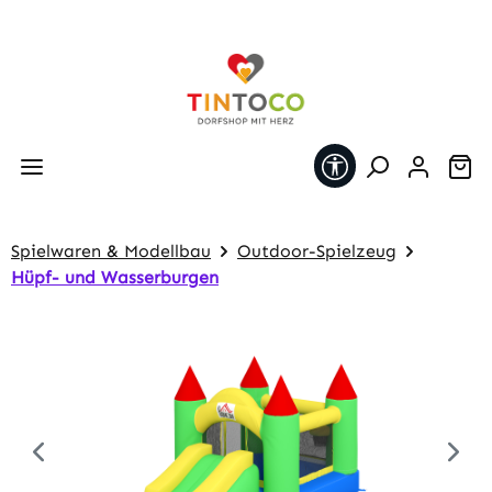
Zum Hauptinhalt springen
Werkzeugleiste 
Wa
Spielwaren & Modellbau
Outdoor-Spielzeug
Hüpf- und Wasserburgen
Bildergalerie überspringen