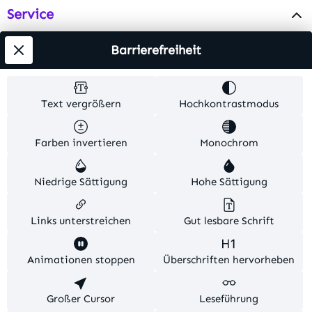
Service
Info
Barrierefreiheit
Testsieger
Text vergrößern
Hochkontrastmodus
Alle Preise inkl. gesetzl. Mehrwertsteuer zzgl.
Farben invertieren
Monochrom
Versandkosten
. Alle Artikelangaben sind
Herstellerangaben und ohne Gewähr.
Niedrige Sättigung
Hohe Sättigung
© 2026 MKV24 – Alle Rechte vorbehalten. Theme by
TC-Innovations
Links unterstreichen
Gut lesbare Schrift
Diese Website verwendet Cookies, um eine bestmögliche
Animationen stoppen
Überschriften hervorheben
Erfahrung bieten zu können.
Mehr Informationen ...
Konfigurieren
Großer Cursor
Nur technisch notwendige
Leseführung