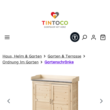
Zum Hauptinhalt springen
Werkzeugleiste 
Wa
Haus, Heim & Garten
Garten & Terrasse
Ordnung im Garten
Gartenschränke
Bildergalerie überspringen