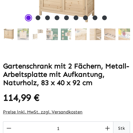
Gartenschrank mit 2 Fächern, Metall-
Arbeitsplatte mit Aufkantung,
Naturholz, 83 x 40 x 92 cm
114,99 €
Regulärer Preis:
Preise inkl. MwSt. zzgl. Versandkosten
Produkt Anzahl: Gib den gewünschten Wert 
Stk