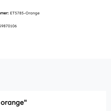
mmer:
ET5785-Orange
59870106
 orange"