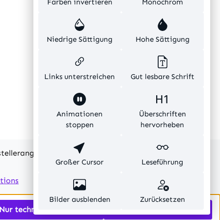
Farben invertieren
Monochrom
Niedrige Sättigung
Hohe Sättigung
Links unterstreichen
Gut lesbare Schrift
Animationen
Überschriften
stoppen
hervorheben
rstellerangaben und ohne Gewähr.
Großer Cursor
Leseführung
tions
Bilder ausblenden
Zurücksetzen
Nur technisch notwendige
Alle Cookies akzeptieren