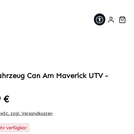
Werkzeugleis
War
ahrzeug Can Am Maverick UTV -
 €
eis:
MwSt. zzgl. Versandkosten
hr verfügbar