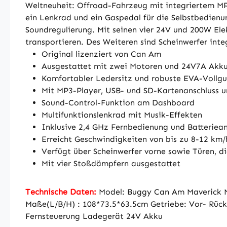
Weltneuheit: Offroad-Fahrzeug mit integriertem MP3
ein Lenkrad und ein Gaspedal für die Selbstbedien
Soundregulierung. Mit seinen vier 24V und 200W El
transportieren. Des Weiteren sind Scheinwerfer inte
Original lizenziert von Can Am
Ausgestattet mit zwei Motoren und 24V7A Akk
Komfortabler Ledersitz und robuste EVA-Vollg
Mit MP3-Player, USB- und SD-Kartenanschluss u
Sound-Control-Funktion am Dashboard
Multifunktionslenkrad mit Musik-Effekten
Inklusive 2,4 GHz Fernbedienung und Batteriea
Erreicht Geschwindigkeiten von bis zu 8-12 km/
Verfügt über Scheinwerfer vorne sowie Türen, di
Mit vier Stoßdämpfern ausgestattet
Technische Daten:
Model: Buggy Can Am Maverick Mo
Maße(L/B/H) : 108*73.5*63.5cm Getriebe: Vor- Rück
Fernsteuerung Ladegerät 24V Akku