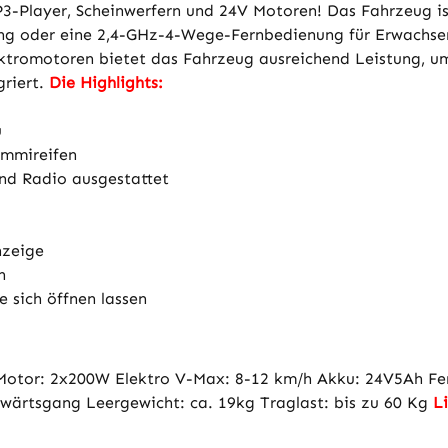
-Player, Scheinwerfern und 24V Motoren! Das Fahrzeug ist
ung oder eine 2,4-GHz-4-Wege-Fernbedienung für Erwachsen
ektromotoren bietet das Fahrzeug ausreichend Leistung, u
griert.
Die Highlights:
u
ummireifen
nd Radio ausgestattet
nzeige
h
e sich öffnen lassen
tor: 2x200W Elektro V-Max: 8-12 km/h Akku: 24V5Ah Fern
wärtsgang Leergewicht: ca. 19kg Traglast: bis zu 60 Kg
L